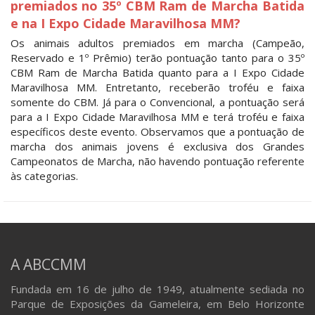
premiados no 35º CBM Ram de Marcha Batida
e na I Expo Cidade Maravilhosa MM?
Os animais adultos premiados em marcha (Campeão,
Reservado e 1º Prêmio) terão pontuação tanto para o 35º
CBM Ram de Marcha Batida quanto para a I Expo Cidade
Maravilhosa MM. Entretanto, receberão troféu e faixa
somente do CBM. Já para o Convencional, a pontuação será
para a I Expo Cidade Maravilhosa MM e terá troféu e faixa
específicos deste evento. Observamos que a pontuação de
marcha dos animais jovens é exclusiva dos Grandes
Campeonatos de Marcha, não havendo pontuação referente
às categorias.
A ABCCMM
Fundada em 16 de julho de 1949, atualmente sediada no
Parque de Exposições da Gameleira, em Belo Horizonte