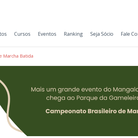
tos
Cursos
Eventos
Ranking
Seja Sócio
Fale C
e Marcha Batida