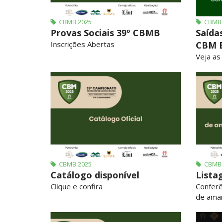
CBMB 2025
CBMB 
Provas Sociais 39º CBMB
Saída
Inscrições Abertas
CBM B
Veja as
CBMB 2025
CBMB 
Catálogo disponível
Lista
Clique e confira
Conferê
de ama