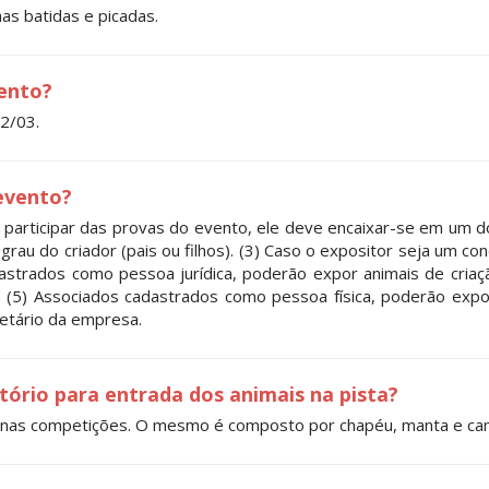
as batidas e picadas.
vento?
12/03.
 evento?
participar das provas do evento, ele deve encaixar-se em um dos 
 grau do criador (pais ou filhos). (3) Caso o expositor seja um 
astrados como pessoa jurídica, poderão expor animais de cria
 (5) Associados cadastrados como pessoa física, poderão exp
ietário da empresa.
atório para entrada dos animais na pista?
ção nas competições. O mesmo é composto por chapéu, manta e cami