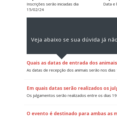
Inscrições serão iniciadas dia
Data e 
15/02/24
Veja abaixo se sua dúvida já n
Quais as datas de entrada dos animais
As datas de recepção dos animais serão nos dias
Em quais datas serão realizados os j
Os julgamentos serão realizados entre os dias 19
O evento é destinado para ambas as 