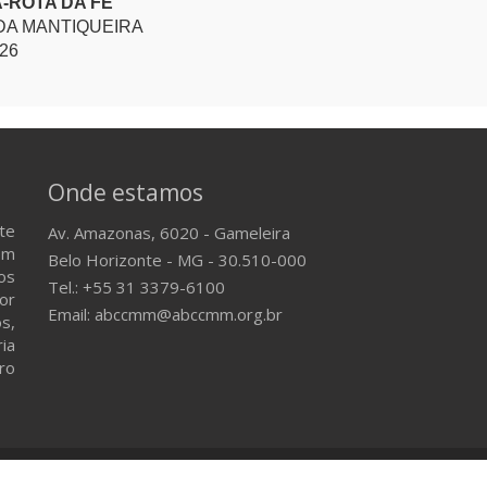
-ROTA DA FÉ
 DA MANTIQUEIRA
026
Onde estamos
te
Av. Amazonas, 6020 - Gameleira
em
Belo Horizonte - MG - 30.510-000
os
Tel.: +55 31 3379-6100
or
Email: abccmm@abccmm.org.br
s,
ria
ro