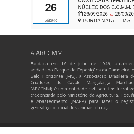
CAVALGADA TEMÁTICA
26
NÚCLEO DOS C.C.M.M.
26/09/2026
a
26/09/2
BORDA MATA - MG
Sábado
A ABCCMM
Fundada em 16 de julho de 1949, atualmen
sediada no Parque de Exposições da Gameleira, 
Belo Horizonte (MG), a Associação Brasileira d
Criadores do Cavalo Mangalarga Marchad
(ABCCMM) é uma entidade civil sem fins lucrativo
credenciada pelo Ministério da Agricultura, Pecuá
e Abastecimento (MAPA) para fazer o regist
genealógico oficial dos animais da raça.
© 2026 ABCCMM. Todos os direitos