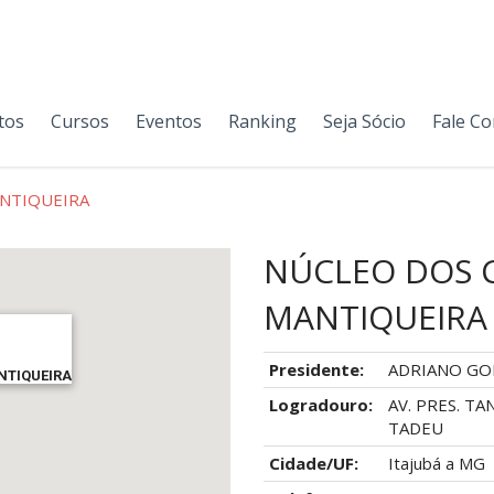
tos
Cursos
Eventos
Ranking
Seja Sócio
Fale C
ANTIQUEIRA
NÚCLEO DOS C
MANTIQUEIRA
Presidente:
ADRIANO GO
NTIQUEIRA
Logradouro:
AV. PRES. TA
TADEU
Cidade/UF:
Itajubá a MG