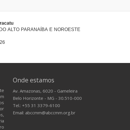
racatu
 DO ALTO PARANAÍBA E NOROESTE
026
Onde estamos
te
Av. Amazonas, 6020 - Gameleira
em
Belo Horizonte - MG - 30.510-000
os
Tel.: +55 31 3379-6100
or
Email: abccmm@abccmm.org.br
s,
ria
ro