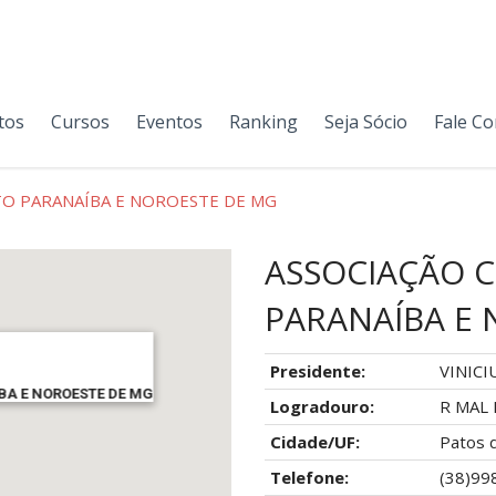
tos
Cursos
Eventos
Ranking
Seja Sócio
Fale C
LTO PARANAÍBA E NOROESTE DE MG
ASSOCIAÇÃO C
PARANAÍBA E
Presidente:
VINICI
BA E NOROESTE DE MG
Logradouro:
R MAL 
Cidade/UF:
Patos 
Telefone:
(38)99