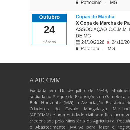
Patrocínio - MG
Outubro
Copas de Marcha
X Copa de Marcha de Pa
24
ASSOCIAÇÃO C.C.M.M.
DE MG
24/10/2026
a
24/10/2
Sábado
Paracatu - MG
A ABCCMM
Fundada em 16 de julho de 1949, atualmen
sediada no Parque de Exposições da Gameleira, 
Belo Horizonte (MG), a Associação Brasileira d
Criadores do Cavalo Mangalarga Marchad
(ABCCMM) é uma entidade civil sem fins lucrativo
credenciada pelo Ministério da Agricultura, Pecuá
e Abastecimento (MAPA) para fazer o regist