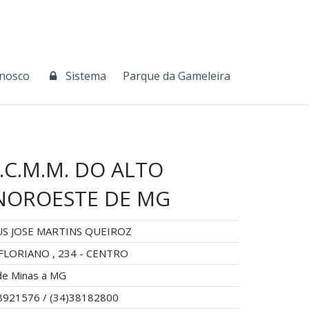
onosco
Sistema
Parque da Gameleira
.C.M.M. DO ALTO
 NOROESTE DE MG
US JOSE MARTINS QUEIROZ
FLORIANO , 234 - CENTRO
de Minas a MG
8921576 / (34)38182800