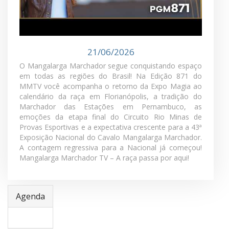
MMTV - PGM 871
21/06/2026
O Mangalarga Marchador segue conquistando espaço
em todas as regiões do Brasil! Na Edição 871 do
MMTV você acompanha o retorno da Expo Magia ao