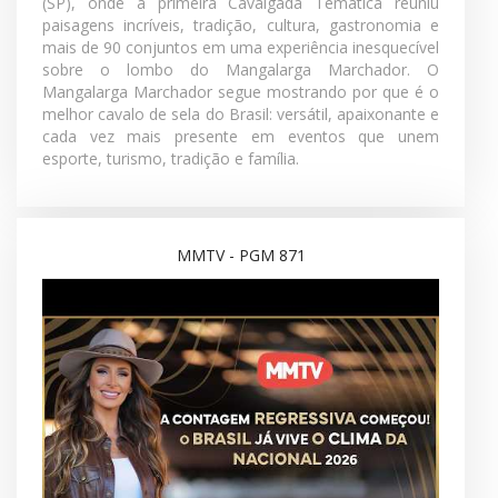
A contagem regressiva começou... e agora cada prova
pode mudar o destino de um competidor! Na edição
872 do MMTV, você confere onde ainda é possível
conquistar a classificação para a 43ª Exposição
Nacional do Mangalarga Marchador, além das
orientações sobre a emissão das credenciais para o
maior evento da raça. E tem muito mais! A grande
decisão das Seis Balizas na etapa final do Circuito Rio-
Minas, em Campos dos Goytacazes; Os campeões da
temporada e toda a emoção do esporte; As novidades
sobre a Transferência Provisória explicadas pela
ABCCMM; O espetáculo do Ranch Sorting, mostrando
que os melhores conjuntos já entram no clima da
Nacional; E uma reportagem especial direto de Cunha
(SP), onde a primeira Cavalgada Temática reuniu
paisagens incríveis, tradição, cultura, gastronomia e
mais de 90 conjuntos em uma experiência inesquecível
sobre o lombo do Mangalarga Marchador. O
Mangalarga Marchador segue mostrando por que é o
melhor cavalo de sela do Brasil: versátil, apaixonante e
cada vez mais presente em eventos que unem
esporte, turismo, tradição e família.