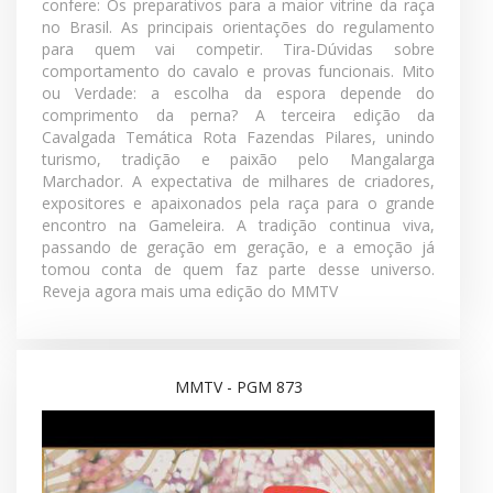
12/07/2026
A emoção está cada vez mais perto! A contagem
regressiva para a 43ª Exposição Nacional do
Mangalarga Marchador ganha força. Você acompanha
os bastidores da montagem da estrutura no Parque
da Gameleira, conhece os principais pontos do
regulamento da Nacional com o coordenador do
Colégio de Jurados da ABCCMM e tira dúvidas
importantes sobre as provas esportivas. Você também
confere: Os preparativos para a maior vitrine da raça
no Brasil. As principais orientações do regulamento
para quem vai competir. Tira-Dúvidas sobre
comportamento do cavalo e provas funcionais. Mito
ou Verdade: a escolha da espora depende do
comprimento da perna? A terceira edição da
Cavalgada Temática Rota Fazendas Pilares, unindo
turismo, tradição e paixão pelo Mangalarga
Marchador. A expectativa de milhares de criadores,