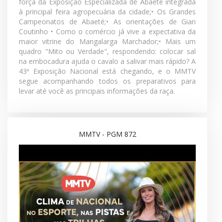
05/07/2026
O Mangalarga Marchador vai muito além das pistas. E,
na edição 873 do MMTV, você acompanha histórias
que mostram como o esporte é capaz de transformar
vidas, fortalecer famílias e aproximar ainda mais as
pessoas da raça. Fomos até Itabirito (MG) para
acompanhar a 6ª e penúltima etapa do Caminhos do
Marchador. Além da competição, mostramos uma
história inspiradora de quem encontrou no esporte um
novo estilo de vida. Você também confere:• A
programação esportiva da 43ª Exposição Nacional;• A
força da Exposição Especializada de Abaeté integrada
à principal feira agropecuária da cidade;• Os Grandes
Campeonatos de Abaeté;• As orientações de Gian
Coutinho • Como o comércio já vive a expectativa da
maior vitrine do Mangalarga Marchador;• Mais um
quadro "Mito ou Verdade", respondendo: colocar sal
na embocadura ajuda o cavalo a salivar mais rápido? A
43ª Exposição Nacional está chegando, e o MMTV
segue acompanhando todos os preparativos para