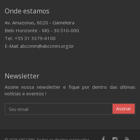
comentário para o Fale Conosco do MMTV
A ABCCMM
Fundada em 16 de julho de 1949, atualmente sediada no
Parque de Exposições da Gameleira, em Belo Horizonte
(MG), a Associação Brasileira dos Criadores do Cavalo
Mangalarga Marchador (ABCCMM) é uma entidade civil sem
fins lucrativos, credenciada pelo Ministério da Agricultura,
Pecuária e Abastecimento (MAPA) para fazer o registro
genealógico oficial dos animais da raça.
Onde estamos
Av. Amazonas, 6020 - Gameleira
Belo Horizonte - MG - 30.510-000
Tel.: +55 31 3379-6100
E-Mail: abccmm@abccmm.org.br