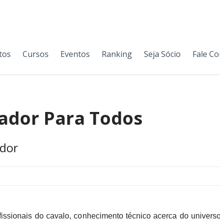
tos
Cursos
Eventos
Ranking
Seja Sócio
Fale C
ador Para Todos
ador
fissionais do cavalo, conhecimento técnico acerca do univer