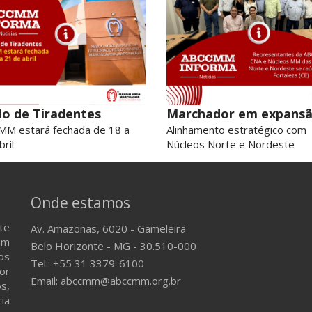
do de Tiradentes
Marchador em expans
M estará fechada de 18 a
Alinhamento estratégico com
ril
Núcleos Norte e Nordeste
Onde estamos
te
Av. Amazonas, 6020 - Gameleira
em
Belo Horizonte - MG - 30.510-000
os
Tel.: +55 31 3379-6100
or
Email: abccmm@abccmm.org.br
s,
ria