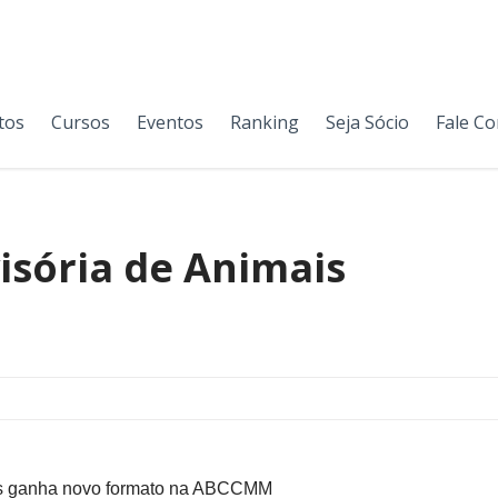
tos
Cursos
Eventos
Ranking
Seja Sócio
Fale C
isória de Animais
ais ganha novo formato na ABCCMM