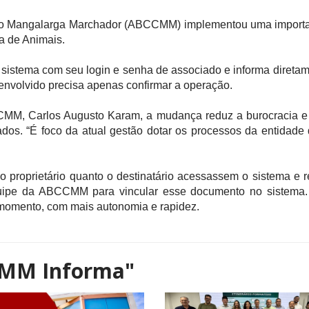
alo Mangalarga Marchador (ABCCMM) implementou uma important
ia de Animais.
 sistema com seu login e senha de associado e informa direta
 envolvido precisa apenas confirmar a operação.
CMM, Carlos Augusto Karam, a mudança reduz a burocracia e ag
ados. “É foco da atual gestão dotar os processos da entidade 
o proprietário quanto o destinatário acessassem o sistema e r
uipe da ABCCMM para vincular esse documento no sistema. A
 momento, com mais autonomia e rapidez.
MM Informa"