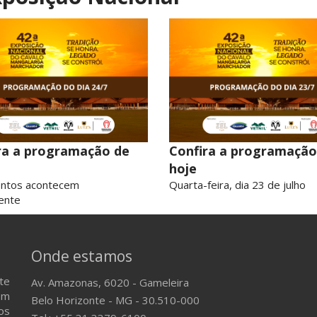
ra a programação de
Confira a programação
hoje
entos acontecem
Quarta-feira, dia 23 de julho
ente
Onde estamos
te
Av. Amazonas, 6020 - Gameleira
em
Belo Horizonte - MG - 30.510-000
os