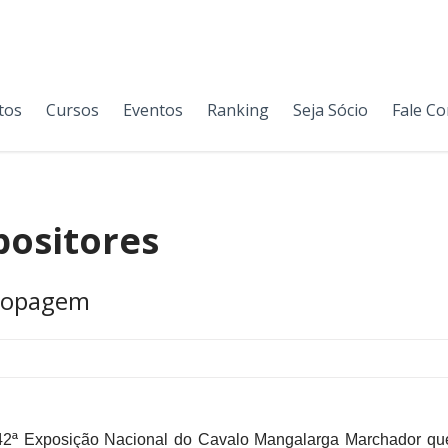
tos
Cursos
Eventos
Ranking
Seja Sócio
Fale C
positores
idopagem
2ª Exposição Nacional do Cavalo Mangalarga Marchador que