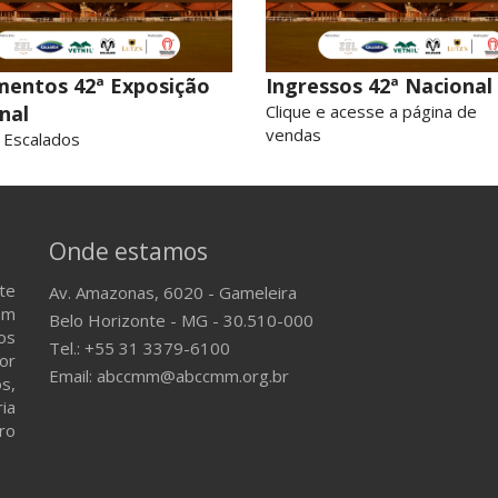
mentos 42ª Exposição
Ingressos 42ª Nacional
nal
Clique e acesse a página de
vendas
 Escalados
Onde estamos
te
Av. Amazonas, 6020 - Gameleira
em
Belo Horizonte - MG - 30.510-000
os
Tel.: +55 31 3379-6100
or
Email: abccmm@abccmm.org.br
s,
ria
ro