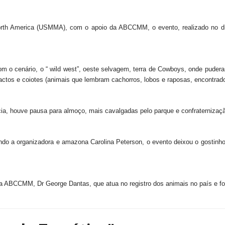
orth America (USMMA), com o apoio da ABCCMM, o evento, realizado no dia 
m o cenário, o “ wild west”, oeste selvagem, terra de Cowboys, onde puderam
cactos e coiotes (animais que lembram cachorros, lobos e raposas, encontrad
cia, houve pausa para almoço, mais cavalgadas pelo parque e confraternizaç
do a organizadora e amazona Carolina Peterson, o evento deixou o gostinh
da ABCCMM, Dr George Dantas, que atua no registro dos animais no país e fo