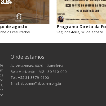
ço de agosto
Programa Direto da F
nhe os resultados
Segunda-feira, 26 de agosto
Onde estamos
te
Av. Amazonas, 6020 - Gameleira
em
Belo Horizonte - MG - 30.510-000
os
Tel.: +55 31 3379-6100
or
Email: abccmm@abccmm.org.br
s,
ria
ro