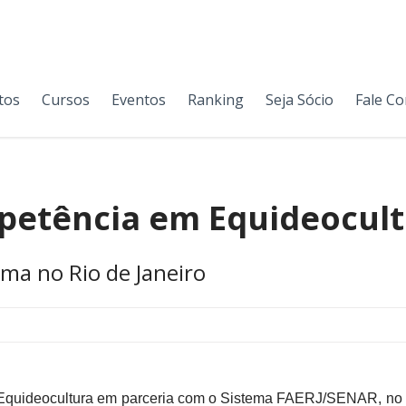
tos
Cursos
Eventos
Ranking
Seja Sócio
Fale C
petência em Equideocult
rma no Rio de Janeiro
uideocultura em parceria com o Sistema FAERJ/SENAR, no Rio