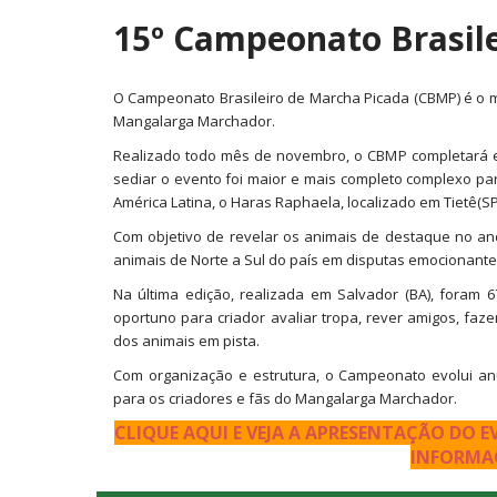
15º Campeonato Brasil
O Campeonato Brasileiro de Marcha Picada (CBMP) é o 
Mangalarga Marchador.
Realizado todo mês de novembro, o CBMP completará em
sediar o evento foi maior e mais completo complexo par
América Latina, o Haras Raphaela, localizado em Tietê(SP
Com objetivo de revelar os animais de destaque no 
animais de Norte a Sul do país em disputas emocionante
Na última edição, realizada em Salvador (BA), foram 6
oportuno para criador avaliar tropa, rever amigos, faz
dos animais em pista.
Com organização e estrutura, o Campeonato evolui a
para os criadores e fãs do Mangalarga Marchador.
CLIQUE AQUI E VEJA A APRESENTAÇÃO DO E
INFORMA