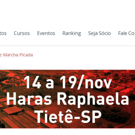
tos
Cursos
Eventos
Ranking
Seja Sócio
Fale C
e Marcha Picada