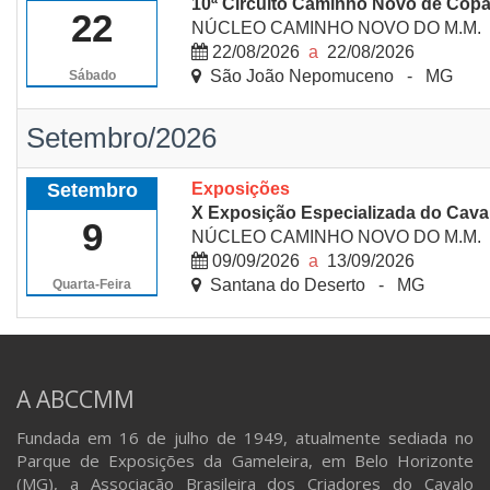
10ª Circuito Caminho Novo de Cop
22
NÚCLEO CAMINHO NOVO DO M.M.
22/08/2026
a
22/08/2026
São João Nepomuceno - MG
Sábado
Setembro/2026
Setembro
Exposições
X Exposição Especializada do Cava
9
NÚCLEO CAMINHO NOVO DO M.M.
09/09/2026
a
13/09/2026
Santana do Deserto - MG
Quarta-Feira
A ABCCMM
Fundada em 16 de julho de 1949, atualmente sediada no
Parque de Exposições da Gameleira, em Belo Horizonte
(MG), a Associação Brasileira dos Criadores do Cavalo