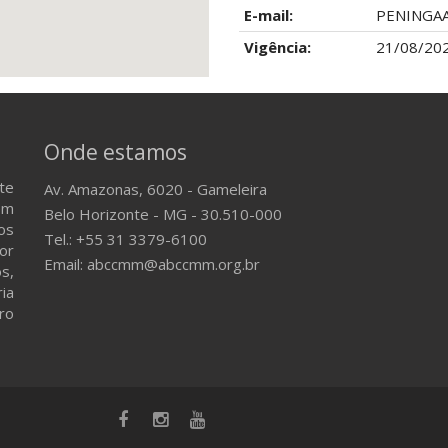
E-mail:
PENINGA
Vigência:
21/08/202
Onde estamos
te
Av. Amazonas, 6020 - Gameleira
em
Belo Horizonte - MG - 30.510-000
os
Tel.: +55 31 3379-6100
or
Email: abccmm@abccmm.org.br
s,
ria
ro