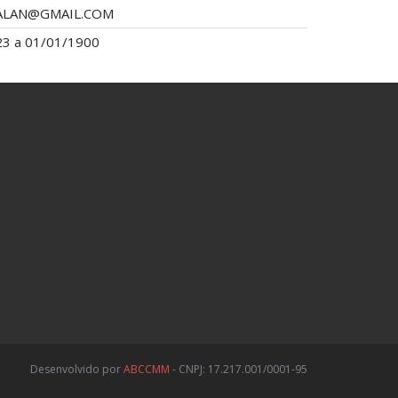
ALAN@GMAIL.COM
3 a 01/01/1900
Desenvolvido por
ABCCMM
- CNPJ: 17.217.001/0001-95