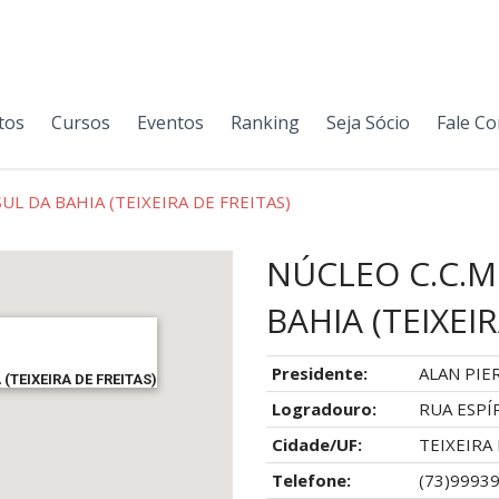
tos
Cursos
Eventos
Ranking
Seja Sócio
Fale C
UL DA BAHIA (TEIXEIRA DE FREITAS)
NÚCLEO C.C.M
BAHIA (TEIXEI
Presidente:
ALAN PIE
(TEIXEIRA DE FREITAS)
Logradouro:
RUA ESPÍ
Cidade/UF:
TEIXEIRA 
Telefone:
(73)99939