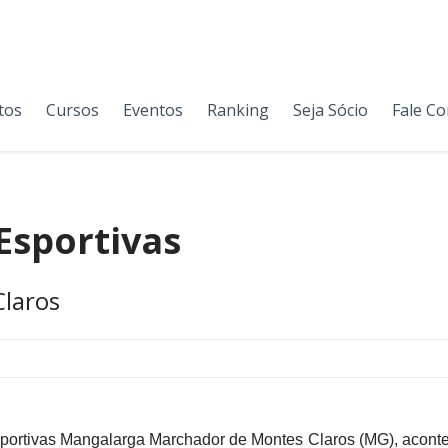
tos
Cursos
Eventos
Ranking
Seja Sócio
Fale C
Esportivas
Claros
sportivas Mangalarga Marchador de Montes Claros (
MG)
, acont