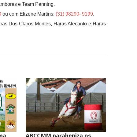
ambores e Team Penning.
0
ou com Elizene Martins:
(31) 98290- 9199
.
Haras Dos Claros Montes, Haras Alecanto e Haras
ima
ABCCMM parabeniza os