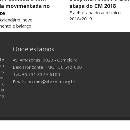
da movimentada no
etapa do CM 2018
te
E a 4ª etapa do ano hípico
2018/2019
 calendário, novo
mento e balanço
Onde estamos
te
Av. Amazonas, 6020 - Gameleira
em
Belo Horizonte - MG - 30.510-000
os
Tel.: +55 31 3379-6100
or
Email: abccmm@abccmm.org.br
s,
ria
ro