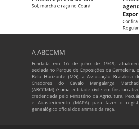
Sol, marcha e raça no Ceará
agen
Espor
Confira
Regula
A ABCCMM
Fundada em 16 de julho de 1949, atualmen
sediada no Parque de Exposições da Gameleira, 
Belo Horizonte (MG), a Associação Brasileira d
Criadores do Cavalo Mangalarga Marchad
(ABCCMM) é uma entidade civil sem fins lucrativo
credenciada pelo Ministério da Agricultura, Pecuá
e Abastecimento (MAPA) para fazer o regist
genealógico oficial dos animais da raça.
© 2026 ABCCMM. Todos os direitos