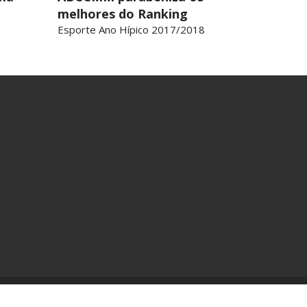
melhores do Ranking
Esporte Ano Hípico 2017/2018
Desenvolvido por
ABCCMM
- CNPJ: 17.217.001/0001-95