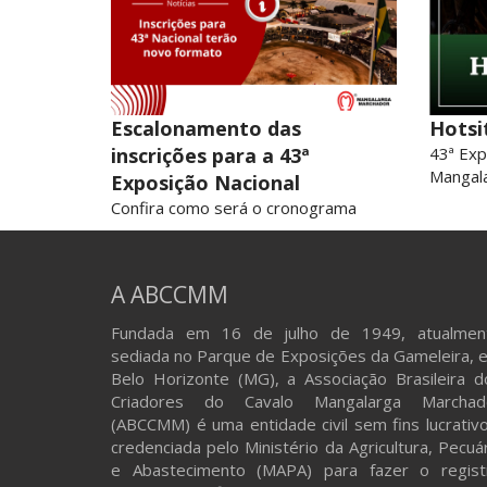
Escalonamento das
Hotsi
inscrições para a 43ª
43ª Exp
Mangal
Exposição Nacional
Confira como será o cronograma
A ABCCMM
Fundada em 16 de julho de 1949, atualmen
sediada no Parque de Exposições da Gameleira, 
Belo Horizonte (MG), a Associação Brasileira d
Criadores do Cavalo Mangalarga Marchad
(ABCCMM) é uma entidade civil sem fins lucrativo
credenciada pelo Ministério da Agricultura, Pecuá
e Abastecimento (MAPA) para fazer o regist