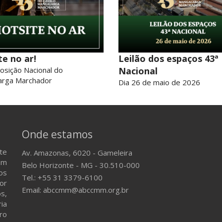
te no ar!
Leilão dos espaços 43ª
osição Nacional do
Nacional
arga Marchador
Dia 26 de maio de 2026
Onde estamos
te
Av. Amazonas, 6020 - Gameleira
em
Belo Horizonte - MG - 30.510-000
os
Tel.: +55 31 3379-6100
or
Email: abccmm@abccmm.org.br
s,
ria
ro