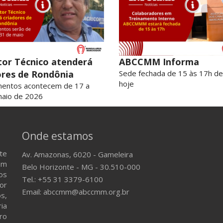
tor Técnico atenderá
ABCCMM Informa
ores de Rondônia
Sede fechada de 15 às 17h de
hoje
mentos acontecem de 17 a
maio de 2026
Onde estamos
te
Av. Amazonas, 6020 - Gameleira
em
Belo Horizonte - MG - 30.510-000
os
Tel.: +55 31 3379-6100
or
Email: abccmm@abccmm.org.br
s,
ria
ro