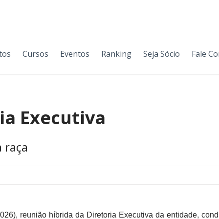
tos
Cursos
Eventos
Ranking
Seja Sócio
Fale C
ia Executiva
 raça
026), reunião híbrida da Diretoria Executiva da entidade, con