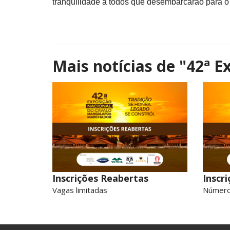
tranquilidade a todos que desembarcarão para o
Mais notícias de
"42ª E
Inscrições Reabertas
Inscr
Vagas limitadas
Número