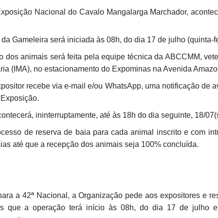
 Exposição Nacional do Cavalo Mangalarga Marchador, acontece
 Gameleira será iniciada às 08h, do dia 17 de julho (quinta-fe
 dos animais será feita pela equipe técnica da ABCCMM, veter
uária (IMA), no estacionamento do Expominas na Avenida Amaz
expositor recebe via e-mail e/ou WhatsApp, uma notificação de 
a Exposição.
tecerá, ininterruptamente, até às 18h do dia seguinte, 18/07(s
so de reserva de baia para cada animal inscrito e com intuit
aias até que a recepção dos animais seja 100% concluída.
ara a 42ª Nacional, a Organização pede aos expositores e re
que a operação terá início às 08h, do dia 17 de julho e 