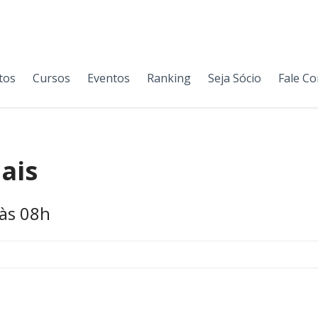
tos
Cursos
Eventos
Ranking
Seja Sócio
Fale C
ais
 às 08h