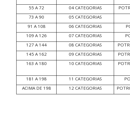
55 A 72
04 CATEGORIAS
POTR
73 A 90
05 CATEGORIAS
91 A 108
06 CATEGORIAS
P
109 A 126
07 CATEGORIAS
P
127 A 144
08 CATEGORIAS
POTR
145 A 162
09 CATEGORIAS
POTR
163 A 180
10 CATEGORIAS
POTR
181 A 198
11 CATEGORIAS
PO
ACIMA DE 198
12 CATEGORIAS
POTRO