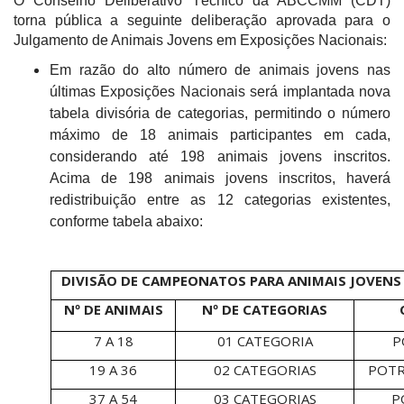
O Conselho Deliberativo Técnico da ABCCMM (CDT)
torna pública a seguinte deliberação aprovada para o
Julgamento de Animais Jovens em Exposições Nacionais:
Em razão do alto número de animais jovens nas
últimas Exposições Nacionais será implantada nova
tabela divisória de categorias, permitindo o número
máximo de 18 animais participantes em cada,
considerando até 198 animais jovens inscritos.
Acima de 198 animais jovens inscritos, haverá
redistribuição entre as 12 categorias existentes,
conforme tabela abaixo:
DIVISÃO DE CAMPEONATOS PARA ANIMAIS JOVENS 
Nº DE ANIMAIS
Nº DE CATEGORIAS
7 A 18
01 CATEGORIA
P
19 A 36
02 CATEGORIAS
POTR
37 A 54
03 CATEGORIAS
P