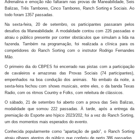
Adrenalina e emoção não faltaram nas provas de Maneabilidade, Seis
Balizas, Três Tambores, Cinco Tambores, Ranch Sorting e Sociais. Ao
todo foram 1357 passadas.
Na sexta-feira, 20 de setembro, os participantes passaram pelos
desafios da Maneabilidade. A modalidade contou com 226 passadas e
atraiu o público presente por conter obstáculos que simulam a lida na
fazenda. Também na programação, foi realizada a clínica para os
competidores do Ranch Sorting com o instrutor Rodrigo Fernandes
Mão.
O primeiro dia do CBPES foi encerrado nas pistas com a participação
de cavaleiros e amazonas das Provas Sociais (74 participantes),
empenhados na boa condução dos animais. No embalo da noite, a
sexta-feira fechou com shows musicais, entre eles, o da banda Texas
Radio, com os ritmos Country e Folks, com releitura de clássicos.
O sábado, 21 de setembro foi aberto com a prova das Seis Balizas,
modalidade que somou 222 passadas. À tarde, após a entrega da
premiação do Esporte ano hípico 2023/202, foi a vez do Ranch Sorting,
um dos momentos mais esperados do evento.
Conhecida popularmente como “apartação de gado”, o Ranch Sorting
atraiu olhares atentos do público que conferiu de perto 386 passadas.