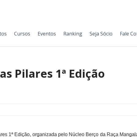
tos
Cursos
Eventos
Ranking
Seja Sócio
Fale C
s Pilares 1ª Edição
res 1ª Edição, organizada pelo Núcleo Berço da Raça Mangala