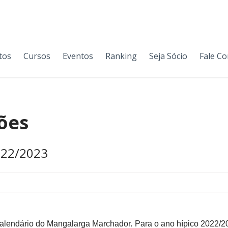
tos
Cursos
Eventos
Ranking
Seja Sócio
Fale C
ões
022/2023
 calendário do Mangalarga Marchador. Para o ano hípico 2022/