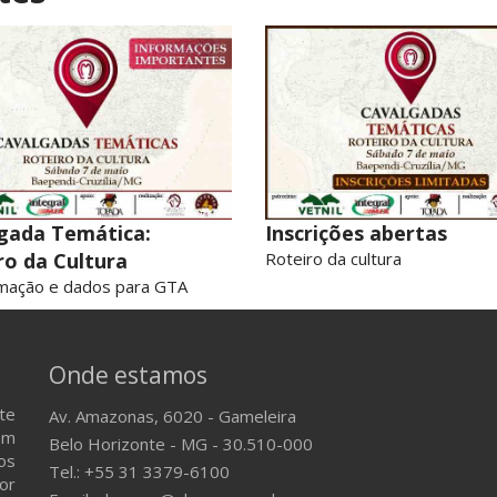
gada Temática:
Inscrições abertas
ro da Cultura
Roteiro da cultura
mação e dados para GTA
Onde estamos
te
Av. Amazonas, 6020 - Gameleira
em
Belo Horizonte - MG - 30.510-000
os
Tel.: +55 31 3379-6100
or