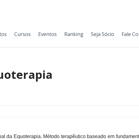
tos
Cursos
Eventos
Ranking
Seja Sócio
Fale C
uoterapia
l da Equoterapia. Método terapêutico baseado em fundamentos 