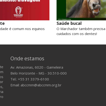
ite
Saúde bucal
idade é comum nos equinos
O Marchador também precisa
cuidados com os dentes!
Onde estamos
te
Av. Amazonas, 6020 - Gameleira
em
Belo Horizonte - MG - 30.510-000
os
Tel.: +55 31 3379-6100
or
Email: abccmm@abccmm.org.br
s,
ria
ro