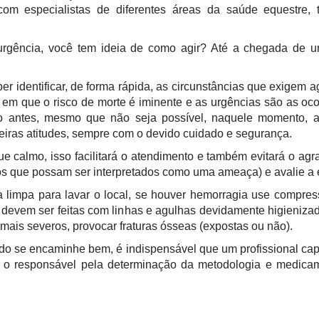
com especialistas de diferentes áreas da saúde equestre,
rgência, você tem ideia de como agir? Até a chegada de um e
er identificar, de forma rápida, as circunstâncias que exigem 
em que o risco de morte é iminente e as urgências são as ocor
o antes, mesmo que não seja possível, naquele momento, a 
eiras atitudes, sempre com o devido cuidado e segurança.
ue calmo, isso facilitará o atendimento e também evitará o a
os que possam ser interpretados como uma ameaça) e avalie a
limpa para lavar o local, se houver hemorragia use compress
s devem ser feitas com linhas e agulhas devidamente higieniza
 mais severos, provocar fraturas ósseas (expostas ou não).
tudo se encaminhe bem, é indispensável que um profissional ca
io, o responsável pela determinação da metodologia e medic