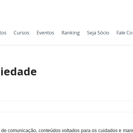
tos
Cursos
Eventos
Ranking
Seja Sócio
Fale C
riedade
s de comunicação, conteúdos voltados para os cuidados e man