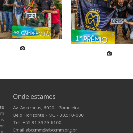
Onde estamos
te
Av. Amazonas, 6020 - Gameleira
em
Belo Horizonte - MG - 30.510-000
os
Tel.: +55 31 3379-6100
or
Email: abccmm@abccmm.org.br
s,