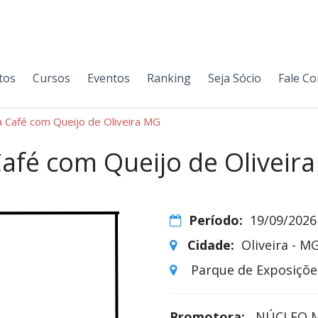
tos
Cursos
Eventos
Ranking
Seja Sócio
Fale C
 Café com Queijo de Oliveira MG
afé com Queijo de Oliveir
Período:
19/09/2026
Cidade:
Oliveira - M
Parque de Exposições
Promotora:
NÚCLEO M