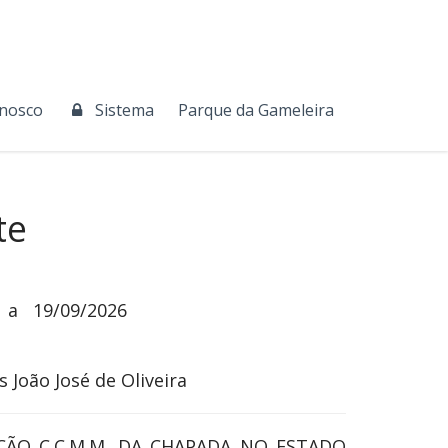
onosco
Sistema
Parque da Gameleira
te
a
19/09/2026
 João José de Oliveira
ÇÃO C.C.M.M. DA CHAPADA NO ESTADO