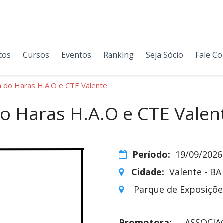
tos
Cursos
Eventos
Ranking
Seja Sócio
Fale C
a do Haras H.A.O e CTE Valente
o Haras H.A.O e CTE Valen
Período:
19/09/2026
Cidade:
Valente - BA
Parque de Exposições
Promotora:
ASSOCIA