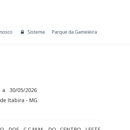
onosco
Sistema
Parque da Gameleira
a
30/05/2026
de Itabira - MG
O DOS C.C.M.M. DO CENTRO LESTE