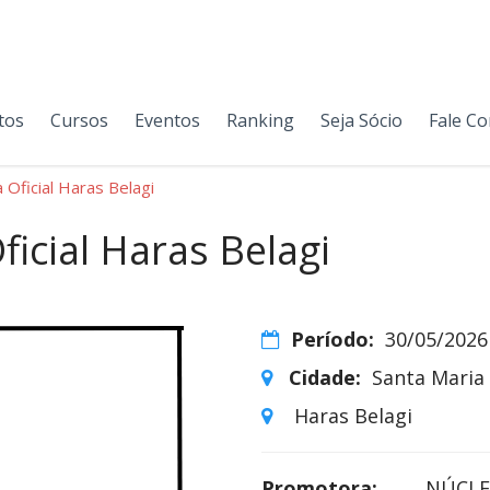
tos
Cursos
Eventos
Ranking
Seja Sócio
Fale C
 Oficial Haras Belagi
icial Haras Belagi
Período:
30/05/2026
Cidade:
Santa Maria 
Haras Belagi
Promotora:
NÚCLE