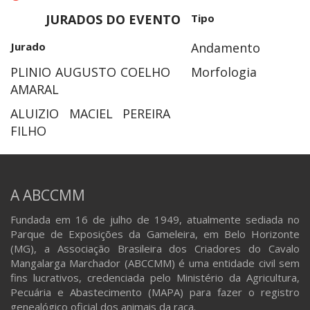
JURADOS DO EVENTO
Tipo
Jurado
Andamento
PLINIO AUGUSTO COELHO
Morfologia
AMARAL
ALUIZIO MACIEL PEREIRA
FILHO
A ABCCMM
Fundada em 16 de julho de 1949, atualmente sediada no
Parque de Exposições da Gameleira, em Belo Horizonte
(MG), a Associação Brasileira dos Criadores do Cavalo
Mangalarga Marchador (ABCCMM) é uma entidade civil sem
fins lucrativos, credenciada pelo Ministério da Agricultura,
Pecuária e Abastecimento (MAPA) para fazer o registro
genealógico oficial dos animais da raça.