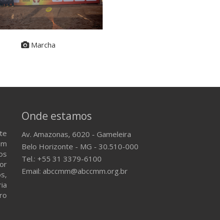
Marcha
Onde estamos
te
Av. Amazonas, 6020 - Gameleira
em
Belo Horizonte - MG - 30.510-000
os
Tel.: +55 31 3379-6100
or
Email: abccmm@abccmm.org.br
s,
ria
ro